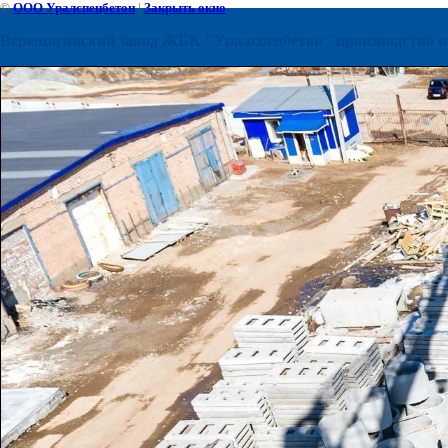
©
ООО Уралспецбетон
|
Закрыть окно
Верещагинский завод ЖБК "Уралспецбетон" производство и